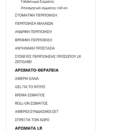
Γαλάκτωμα Σώματος
Αποσμητικό σώματος roll-on
ΣΤΟΜΑΤΙΚΉ ΠΕΡΙΠΟΊΗΣΗ
ΠΕΡΙΠΟΊΗΣΗ ΜΑΛΛΙΏΝ
ΑΝΔΡΙΚΉ ΠΕΡΙΠΟΊΗΣΗ
ΒΡΕΦΙΚΉ ΠΕΡΙΠΟΊΗΣΗ
ΑΝΤΗΛΙΑΚΉ ΠΡΟΣΤΑΣΊΑ
ΣΥΣΚΕΥΈΣ ΠΕΡΙΠΟΊΗΣΗΣ ΠΡΟΣΏΠΟΥ LR
ZEITGARD
ΑΡΩΜΑΤΟ-ΘΕΡΑΠΕΊΑ
ΑΙΘΈΡΙΑ ΈΛΑΙΑ
GEL ΓΙΑ ΤΟ ΝΤΟΥΣ
ΚΡΈΜΑ ΣΏΜΑΤΟΣ
ROLL-ON ΣΏΜΑΤΟΣ
ΑΙΘΈΡΙΟΙ ΣΥΝΔΙΑΣΜΟΊ ΣΕΤ
ΣΠΡΈΙ ΓΙΑ ΤΟΝ ΧΏΡΟ
ΑΡΏΜΑΤΑ LR