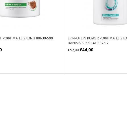
ST ΡΌΦΗΜΑ ΣΕ ΣΚΌΝΗ 80630-599
LR PROTEIN POWER PΌΦΗΜΑ ΣΕ ΣΚ
ΒΑΝΊΛΙΑ 80550-410 375G
0
€
44,00
€
52,99