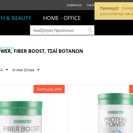
EXBRANDS
FACEBOOK
INSTAGRAM
ΕΠ
Προσοχή!
Cookies
you continue, we a
TH & BEAUTY
HOME - OFFICE
Ι ΒΟΤΆΝΩΝ
WER, FIBER BOOST, ΤΣΆΙ ΒΟΤΆΝΩΝ
ΤΑ
30 ΑΝΑ ΣΕΛΊΔΑ
Έκπτωση 26%