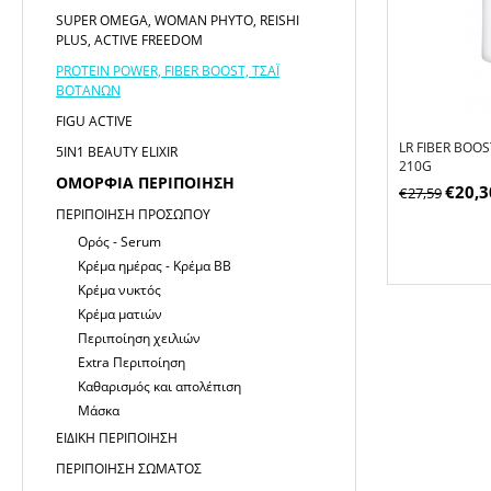
SUPER OMEGA, WOMAN PHYTO, REISHI
PLUS, ACTIVE FREEDOM
PROTEIN POWER, FIBER BOOST, ΤΣΆΙ
ΒΟΤΆΝΩΝ
FIGU ACTIVE
LR FIBER BOO
5IN1 BEAUTY ELIXIR
210G
ΟΜΟΡΦΙΆ ΠΕΡΙΠΟΊΗΣΗ
€
20,3
€
27,59
ΠΕΡΙΠΟΊΗΣΗ ΠΡΟΣΏΠΟΥ
Ορός - Serum
Κρέμα ημέρας - Κρέμα ΒΒ
Κρέμα νυκτός
Κρέμα ματιών
Περιποίηση χειλιών
Extra Περιποίηση
Καθαρισμός και απολέπιση
Μάσκα
ΕΙΔΙΚΉ ΠΕΡΙΠΟΊΗΣΗ
ΠΕΡΙΠΟΊΗΣΗ ΣΏΜΑΤΟΣ