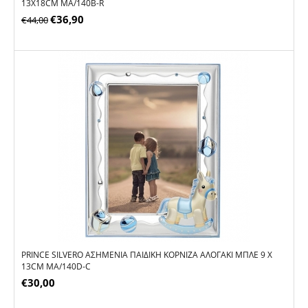
13X18CM MA/140B-R
€
36,90
€
44,00
PRINCE SILVERO ΑΣΗΜΈΝΙΑ ΠΑΙΔΙΚΉ ΚΟΡΝΊΖΑ ΑΛΟΓΆΚΙ ΜΠΛΕ 9 X
13CM MA/140D-C
€
30,00