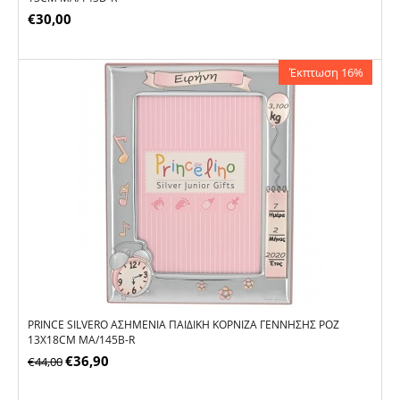
€
30,00
Έκπτωση 16%
PRINCE SILVERO ΑΣΗΜΈΝΙΑ ΠΑΙΔΙΚΉ ΚΟΡΝΊΖΑ ΓΈΝΝΗΣΗΣ ΡΟΖ
13X18CM MA/145B-R
€
36,90
€
44,00