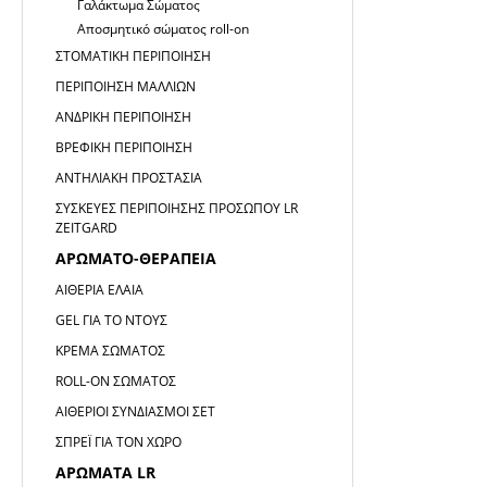
Γαλάκτωμα Σώματος
Αποσμητικό σώματος roll-on
ΣΤΟΜΑΤΙΚΉ ΠΕΡΙΠΟΊΗΣΗ
ΠΕΡΙΠΟΊΗΣΗ ΜΑΛΛΙΏΝ
ΑΝΔΡΙΚΉ ΠΕΡΙΠΟΊΗΣΗ
ΒΡΕΦΙΚΉ ΠΕΡΙΠΟΊΗΣΗ
ΑΝΤΗΛΙΑΚΉ ΠΡΟΣΤΑΣΊΑ
ΣΥΣΚΕΥΈΣ ΠΕΡΙΠΟΊΗΣΗΣ ΠΡΟΣΏΠΟΥ LR
ZEITGARD
ΑΡΩΜΑΤΟ-ΘΕΡΑΠΕΊΑ
ΑΙΘΈΡΙΑ ΈΛΑΙΑ
GEL ΓΙΑ ΤΟ ΝΤΟΥΣ
ΚΡΈΜΑ ΣΏΜΑΤΟΣ
ROLL-ON ΣΏΜΑΤΟΣ
ΑΙΘΈΡΙΟΙ ΣΥΝΔΙΑΣΜΟΊ ΣΕΤ
ΣΠΡΈΙ ΓΙΑ ΤΟΝ ΧΏΡΟ
ΑΡΏΜΑΤΑ LR