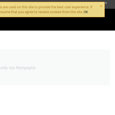
ΤΟ ΚΑΛΆΘΙ ΕΊΝΑΙ ΆΔΕΙΟ
×
Ο ΛΟΓΑΡΙΑΣΜΌΣ ΜΟΥ
ΙΚΟΙΝΩΝΊΑ
 are used on this site to provide the best user experience. If
ssume that you agree to receive cookies from this site.
OK
υτήν την Κατηγορία.