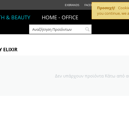
EXBRANDS
FACEBOOK
INSTAGRAM
ΕΠ
Προσοχή!
Cookies
you continue, we a
TH & BEAUTY
HOME - OFFICE
Y ELIXIR
Δεν υπάρχουν προϊόντα Κάτω από α